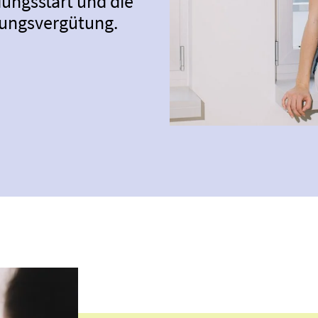
ungs­start und die
dungs­vergütung.