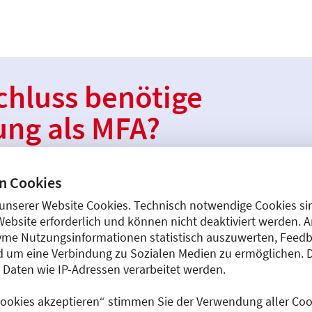
hluss benötige
dung als MFA?
n Fachangestellten (MFA) zu beginnen,
n Cookies
 haben.
Der Mittlere Schulabschluss ist
unserer Website Cookies. Technisch notwendige Cookies sin
Website erforderlich und können nicht deaktiviert werden. 
me Nutzungsinformationen statistisch auszuwerten, Feedb
t auskennst, hast Du bereits gute
 um eine Verbindung zu Sozialen Medien zu ermöglichen. 
aten wie IP-Adressen verarbeitet werden.
Patient:innen oder
ner oder eines MFA gehört.
 Cookies akzeptieren“ stimmen Sie der Verwendung aller Cook