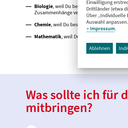
Einwilligung erstre
Biologie
, weil Du bei Untersuchungen assis
Drittländer (etwa d
Zusammenhänge verstehen lernst.
Über „Individuelle
Auswahl anpassen. 
Chemie
, weil Du bestimmte Tätigkeiten im 
Impressum
.
Mathematik
, weil Du beispielsweise bei d
Ablehnen
Indi
Was sollte ich für
mitbringen?