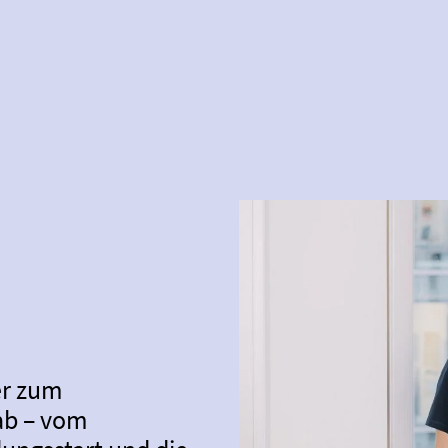
er zum
ab – vom