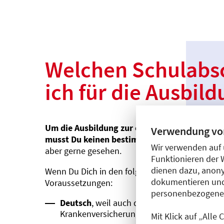
Welchen Schulabsc
ich für die Ausbil
Um die Ausbildung zur oder zum Medizinische
Verwendung vo
musst Du keinen bestimmten Schulabschluss
Wir verwenden auf 
aber gerne gesehen.
Funktionieren der 
dienen dazu, anony
Wenn Du Dich in den folgenden Schulfächern gu
dokumentieren und
Voraussetzungen:
personenbezogene D
Deutsch
, weil auch der Schriftverkehr mit 
Krankenversicherungen zu den Aufgaben ei
Mit Klick auf „Alle